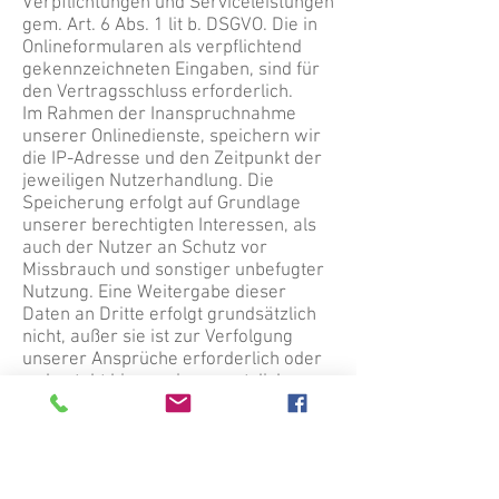
Verpflichtungen und Serviceleistungen
gem. Art. 6 Abs. 1 lit b. DSGVO. Die in
Onlineformularen als verpflichtend
gekennzeichneten Eingaben, sind für
den Vertragsschluss erforderlich.
Im Rahmen der Inanspruchnahme
unserer Onlinedienste, speichern wir
die IP-Adresse und den Zeitpunkt der
jeweiligen Nutzerhandlung. Die
Speicherung erfolgt auf Grundlage
unserer berechtigten Interessen, als
auch der Nutzer an Schutz vor
Missbrauch und sonstiger unbefugter
Nutzung. Eine Weitergabe dieser
Daten an Dritte erfolgt grundsätzlich
nicht, außer sie ist zur Verfolgung
unserer Ansprüche erforderlich oder
es besteht hierzu eine gesetzliche
Verpflichtung gem. Art. 6 Abs. 1 lit. c
DSGVO.
Wir verarbeiten Nutzungsdaten (z.B.,
die besuchten Webseiten unseres
Onlineangebotes, Interesse an